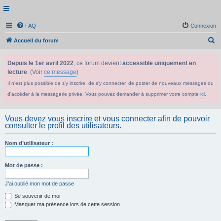
FAQ
Connexion
R
Accueil du forum
e
Depuis le 1er avril 2022
, ce forum devient
accessible uniquement en
c
lecture
. (Voir
ce message
)
h
Il n'est plus possible de s'y inscrire, de s'y connecter, de poster de nouveaux messages ou
e
d'accéder à la messagerie privée. Vous pouvez demander à supprimer votre compte
ici
.
r
c
Vous devez vous inscrire et vous connecter afin de pouvoir
h
consulter le profil des utilisateurs.
e
Nom d’utilisateur :
r
Mot de passe :
J’ai oublié mon mot de passe
Se souvenir de moi
Masquer ma présence lors de cette session