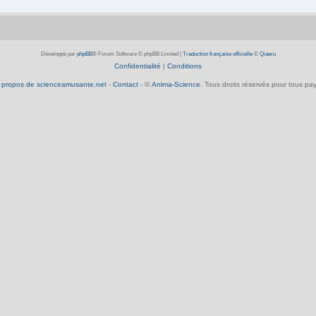
Développé par
phpBB
® Forum Software © phpBB Limited
|
Traduction française officielle
©
Qiaeru
Confidentialité
|
Conditions
 propos de scienceamusante.net
-
Contact
- ©
Anima-Science
. Tous droits réservés pour tous pay