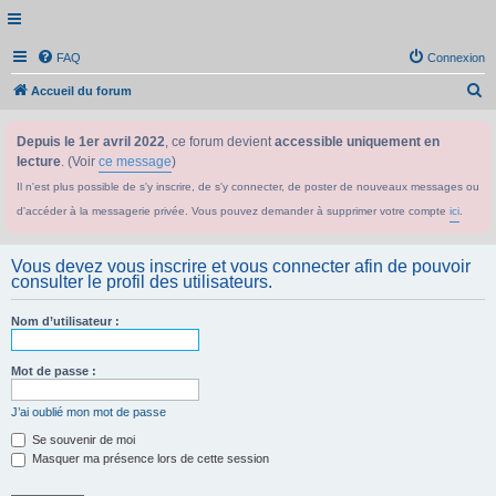
FAQ
Connexion
R
Accueil du forum
e
Depuis le 1er avril 2022
, ce forum devient
accessible uniquement en
c
lecture
. (Voir
ce message
)
h
Il n'est plus possible de s'y inscrire, de s'y connecter, de poster de nouveaux messages ou
e
d'accéder à la messagerie privée. Vous pouvez demander à supprimer votre compte
ici
.
r
c
Vous devez vous inscrire et vous connecter afin de pouvoir
h
consulter le profil des utilisateurs.
e
Nom d’utilisateur :
r
Mot de passe :
J’ai oublié mon mot de passe
Se souvenir de moi
Masquer ma présence lors de cette session