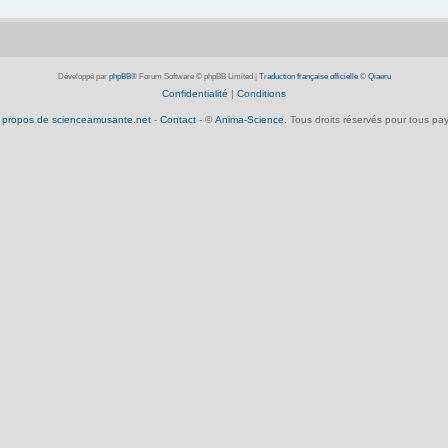
Développé par
phpBB
® Forum Software © phpBB Limited
|
Traduction française officielle
©
Qiaeru
Confidentialité
|
Conditions
 propos de scienceamusante.net
-
Contact
- ©
Anima-Science
. Tous droits réservés pour tous pay