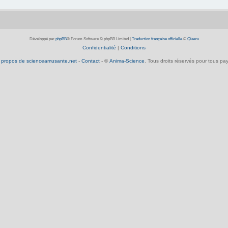
Développé par
phpBB
® Forum Software © phpBB Limited
|
Traduction française officielle
©
Qiaeru
Confidentialité
|
Conditions
 propos de scienceamusante.net
-
Contact
- ©
Anima-Science
. Tous droits réservés pour tous pay