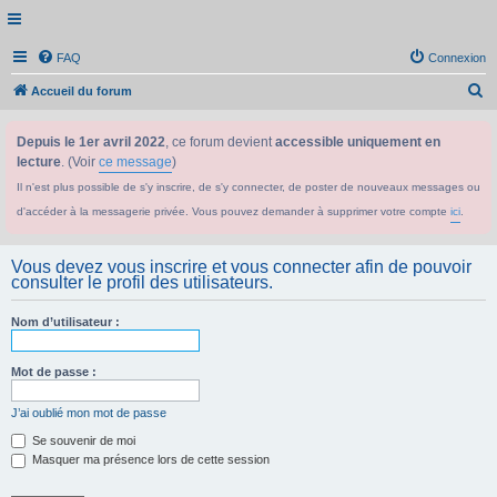
FAQ
Connexion
R
Accueil du forum
e
Depuis le 1er avril 2022
, ce forum devient
accessible uniquement en
c
lecture
. (Voir
ce message
)
h
Il n'est plus possible de s'y inscrire, de s'y connecter, de poster de nouveaux messages ou
e
d'accéder à la messagerie privée. Vous pouvez demander à supprimer votre compte
ici
.
r
c
Vous devez vous inscrire et vous connecter afin de pouvoir
h
consulter le profil des utilisateurs.
e
Nom d’utilisateur :
r
Mot de passe :
J’ai oublié mon mot de passe
Se souvenir de moi
Masquer ma présence lors de cette session