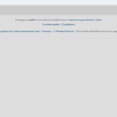
Développé par
phpBB
® Forum Software © phpBB Limited
|
Traduction française officielle
©
Qiaeru
Confidentialité
|
Conditions
 propos de scienceamusante.net
-
Contact
- ©
Anima-Science
. Tous droits réservés pour tous pay