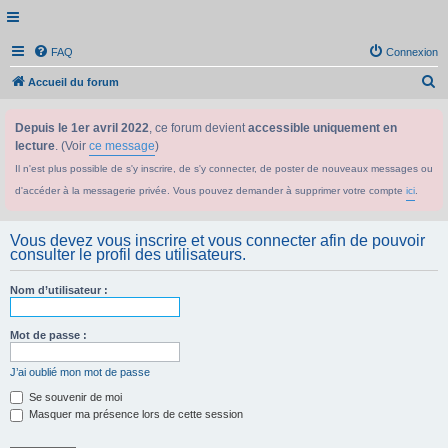
FAQ
Connexion
R
Accueil du forum
e
Depuis le 1er avril 2022
, ce forum devient
accessible uniquement en
c
lecture
. (Voir
ce message
)
h
Il n'est plus possible de s'y inscrire, de s'y connecter, de poster de nouveaux messages ou
e
d'accéder à la messagerie privée. Vous pouvez demander à supprimer votre compte
ici
.
r
c
Vous devez vous inscrire et vous connecter afin de pouvoir
h
consulter le profil des utilisateurs.
e
Nom d’utilisateur :
r
Mot de passe :
J’ai oublié mon mot de passe
Se souvenir de moi
Masquer ma présence lors de cette session