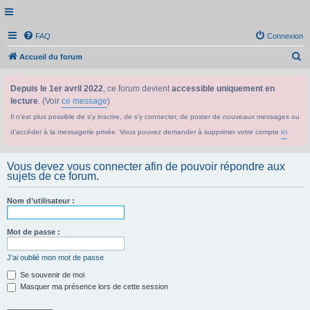
FAQ
Connexion
R
Accueil du forum
e
Depuis le 1er avril 2022
, ce forum devient
accessible uniquement en
c
lecture
. (Voir
ce message
)
h
Il n'est plus possible de s'y inscrire, de s'y connecter, de poster de nouveaux messages ou
e
d'accéder à la messagerie privée. Vous pouvez demander à supprimer votre compte
ici
.
r
c
Vous devez vous connecter afin de pouvoir répondre aux
h
sujets de ce forum.
e
Nom d’utilisateur :
r
Mot de passe :
J’ai oublié mon mot de passe
Se souvenir de moi
Masquer ma présence lors de cette session