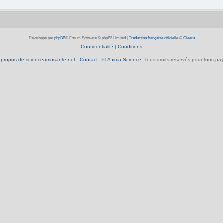
Développé par
phpBB
® Forum Software © phpBB Limited
|
Traduction française officielle
©
Qiaeru
Confidentialité
|
Conditions
 propos de scienceamusante.net
-
Contact
- ©
Anima-Science
. Tous droits réservés pour tous pay