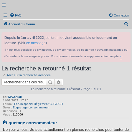
FAQ
Connexion
R
Accueil du forum
e
Depuis le 1er avril 2022
, ce forum devient
accessible uniquement en
c
lecture
. (Voir
ce message
)
h
Il n'est plus possible de s'y inscrire, de s'y connecter, de poster de nouveaux messages ou
e
d'accéder à la messagerie privée. Vous pouvez demander à supprimer votre compte
ici
.
r
c
La recherche a retourné 1 résultat
h
Aller sur la recherche avancée
e
Rechercher
Recherche avancée
r
La recherche a retourné 1 résultat • Page
1
sur
1
par
MrConick
11/02/2021, 17:25
Forum :
Forum spécial Règlement CLP/SGH
Sujet :
Étiquetage consommateur
Réponses :
1
Vues :
115566
Étiquetage consommateur
Bonjour à tous, Je suis actuellement en pleines recherches pour tenter de