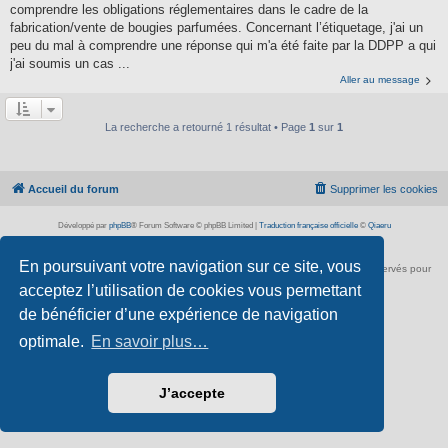
comprendre les obligations réglementaires dans le cadre de la
fabrication/vente de bougies parfumées. Concernant l’étiquetage, j'ai un
peu du mal à comprendre une réponse qui m'a été faite par la DDPP a qui
j'ai soumis un cas ...
Aller au message
La recherche a retourné 1 résultat • Page
1
sur
1
Accueil du forum
Supprimer les cookies
Développé par
phpBB
® Forum Software © phpBB Limited
|
Traduction française officielle
©
Qiaeru
Confidentialité
|
Conditions
En poursuivant votre navigation sur ce site, vous
À propos de scienceamusante.net
-
Contact
- ©
Anima-Science
. Tous droits réservés pour
tous pays.
acceptez l’utilisation de cookies vous permettant
de bénéficier d’une expérience de navigation
optimale.
En savoir plus…
J’accepte