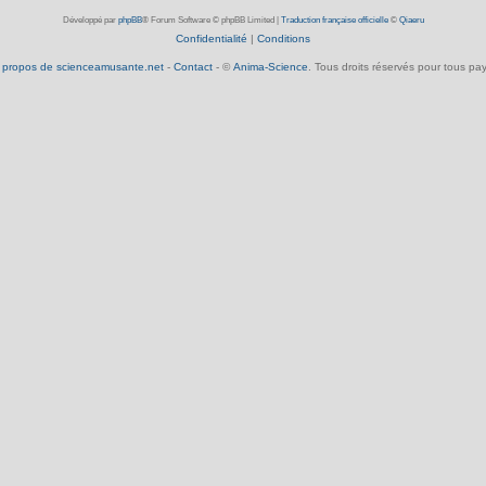
Développé par
phpBB
® Forum Software © phpBB Limited
|
Traduction française officielle
©
Qiaeru
Confidentialité
|
Conditions
 propos de scienceamusante.net
-
Contact
- ©
Anima-Science
. Tous droits réservés pour tous pay