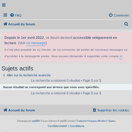
FAQ
Connexion
R
Accueil du forum
e
Depuis le 1er avril 2022
, ce forum devient
accessible uniquement en
c
lecture
. (Voir
ce message
)
h
Il n'est plus possible de s'y inscrire, de s'y connecter, de poster de nouveaux messages ou
e
d'accéder à la messagerie privée. Vous pouvez demander à supprimer votre compte
ici
.
r
c
Sujets actifs
h
Aller sur la recherche avancée
e
La recherche a retourné 0 résultat • Page
1
sur
1
Aucun résultat ne correspond aux termes que vous avez spécifiés.
r
La recherche a retourné 0 résultat • Page
1
sur
1
Accueil du forum
Supprimer les cookies
Développé par
phpBB
® Forum Software © phpBB Limited
|
Traduction française officielle
©
Qiaeru
Confidentialité
|
Conditions