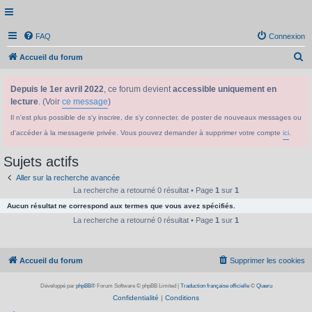
FAQ
Connexion
R
Accueil du forum
e
Depuis le 1er avril 2022
, ce forum devient
accessible uniquement en
c
lecture
. (Voir
ce message
)
h
Il n'est plus possible de s'y inscrire, de s'y connecter, de poster de nouveaux messages ou
e
d'accéder à la messagerie privée. Vous pouvez demander à supprimer votre compte
ici
.
r
c
Sujets actifs
h
Aller sur la recherche avancée
e
La recherche a retourné 0 résultat • Page
1
sur
1
Aucun résultat ne correspond aux termes que vous avez spécifiés.
r
La recherche a retourné 0 résultat • Page
1
sur
1
Accueil du forum
Supprimer les cookies
Développé par
phpBB
® Forum Software © phpBB Limited
|
Traduction française officielle
©
Qiaeru
Confidentialité
|
Conditions