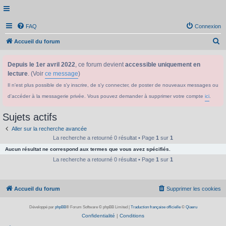
FAQ
Connexion
R
Accueil du forum
e
Depuis le 1er avril 2022
, ce forum devient
accessible uniquement en
c
lecture
. (Voir
ce message
)
h
Il n'est plus possible de s'y inscrire, de s'y connecter, de poster de nouveaux messages ou
e
d'accéder à la messagerie privée. Vous pouvez demander à supprimer votre compte
ici
.
r
c
Sujets actifs
h
Aller sur la recherche avancée
e
La recherche a retourné 0 résultat • Page
1
sur
1
Aucun résultat ne correspond aux termes que vous avez spécifiés.
r
La recherche a retourné 0 résultat • Page
1
sur
1
Accueil du forum
Supprimer les cookies
Développé par
phpBB
® Forum Software © phpBB Limited
|
Traduction française officielle
©
Qiaeru
Confidentialité
|
Conditions