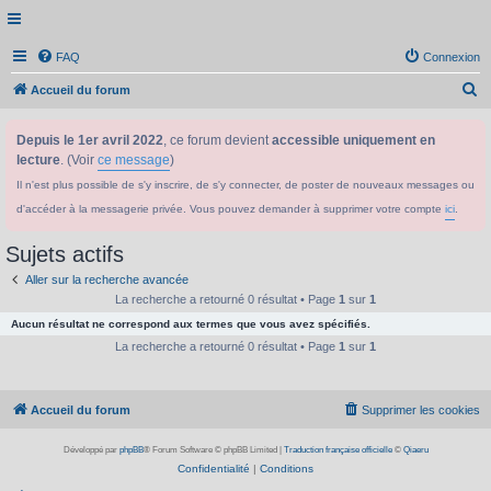
FAQ
Connexion
R
Accueil du forum
e
Depuis le 1er avril 2022
, ce forum devient
accessible uniquement en
c
lecture
. (Voir
ce message
)
h
Il n'est plus possible de s'y inscrire, de s'y connecter, de poster de nouveaux messages ou
e
d'accéder à la messagerie privée. Vous pouvez demander à supprimer votre compte
ici
.
r
c
Sujets actifs
h
Aller sur la recherche avancée
e
La recherche a retourné 0 résultat • Page
1
sur
1
Aucun résultat ne correspond aux termes que vous avez spécifiés.
r
La recherche a retourné 0 résultat • Page
1
sur
1
Accueil du forum
Supprimer les cookies
Développé par
phpBB
® Forum Software © phpBB Limited
|
Traduction française officielle
©
Qiaeru
Confidentialité
|
Conditions