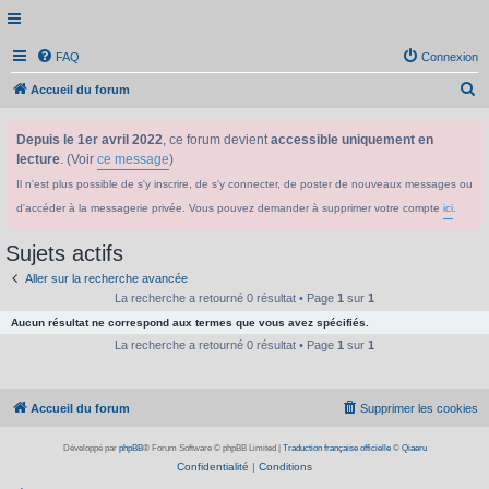
FAQ
Connexion
R
Accueil du forum
e
Depuis le 1er avril 2022
, ce forum devient
accessible uniquement en
c
lecture
. (Voir
ce message
)
h
Il n'est plus possible de s'y inscrire, de s'y connecter, de poster de nouveaux messages ou
e
d'accéder à la messagerie privée. Vous pouvez demander à supprimer votre compte
ici
.
r
c
Sujets actifs
h
Aller sur la recherche avancée
e
La recherche a retourné 0 résultat • Page
1
sur
1
Aucun résultat ne correspond aux termes que vous avez spécifiés.
r
La recherche a retourné 0 résultat • Page
1
sur
1
Accueil du forum
Supprimer les cookies
Développé par
phpBB
® Forum Software © phpBB Limited
|
Traduction française officielle
©
Qiaeru
Confidentialité
|
Conditions