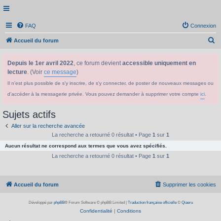
FAQ
Connexion
R
Accueil du forum
e
Depuis le 1er avril 2022
, ce forum devient
accessible uniquement en
c
lecture
. (Voir
ce message
)
h
Il n'est plus possible de s'y inscrire, de s'y connecter, de poster de nouveaux messages ou
e
d'accéder à la messagerie privée. Vous pouvez demander à supprimer votre compte
ici
.
r
c
Sujets actifs
h
Aller sur la recherche avancée
e
La recherche a retourné 0 résultat • Page
1
sur
1
Aucun résultat ne correspond aux termes que vous avez spécifiés.
r
La recherche a retourné 0 résultat • Page
1
sur
1
Accueil du forum
Supprimer les cookies
Développé par
phpBB
® Forum Software © phpBB Limited
|
Traduction française officielle
©
Qiaeru
Confidentialité
|
Conditions