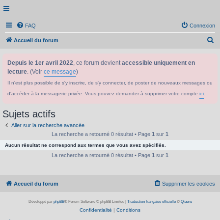
FAQ
Connexion
R
Accueil du forum
e
Depuis le 1er avril 2022
, ce forum devient
accessible uniquement en
c
lecture
. (Voir
ce message
)
h
Il n'est plus possible de s'y inscrire, de s'y connecter, de poster de nouveaux messages ou
e
d'accéder à la messagerie privée. Vous pouvez demander à supprimer votre compte
ici
.
r
c
Sujets actifs
h
Aller sur la recherche avancée
e
La recherche a retourné 0 résultat • Page
1
sur
1
Aucun résultat ne correspond aux termes que vous avez spécifiés.
r
La recherche a retourné 0 résultat • Page
1
sur
1
Accueil du forum
Supprimer les cookies
Développé par
phpBB
® Forum Software © phpBB Limited
|
Traduction française officielle
©
Qiaeru
Confidentialité
|
Conditions