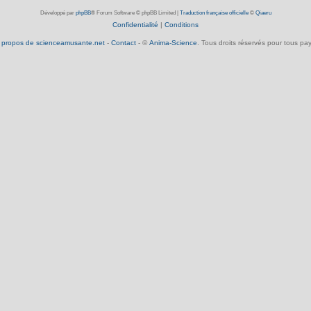
Développé par
phpBB
® Forum Software © phpBB Limited
|
Traduction française officielle
©
Qiaeru
Confidentialité
|
Conditions
 propos de scienceamusante.net
-
Contact
- ©
Anima-Science
. Tous droits réservés pour tous pay