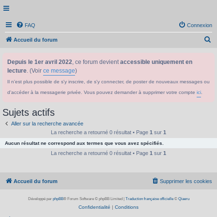
FAQ
Connexion
R
Accueil du forum
e
Depuis le 1er avril 2022
, ce forum devient
accessible uniquement en
c
lecture
. (Voir
ce message
)
h
Il n'est plus possible de s'y inscrire, de s'y connecter, de poster de nouveaux messages ou
e
d'accéder à la messagerie privée. Vous pouvez demander à supprimer votre compte
ici
.
r
c
Sujets actifs
h
Aller sur la recherche avancée
e
La recherche a retourné 0 résultat • Page
1
sur
1
Aucun résultat ne correspond aux termes que vous avez spécifiés.
r
La recherche a retourné 0 résultat • Page
1
sur
1
Accueil du forum
Supprimer les cookies
Développé par
phpBB
® Forum Software © phpBB Limited
|
Traduction française officielle
©
Qiaeru
Confidentialité
|
Conditions