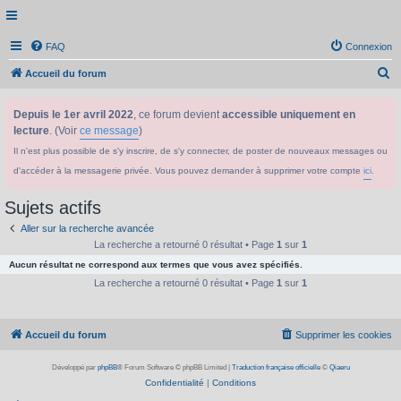
FAQ
Connexion
R
Accueil du forum
e
Depuis le 1er avril 2022
, ce forum devient
accessible uniquement en
c
lecture
. (Voir
ce message
)
h
Il n'est plus possible de s'y inscrire, de s'y connecter, de poster de nouveaux messages ou
e
d'accéder à la messagerie privée. Vous pouvez demander à supprimer votre compte
ici
.
r
c
Sujets actifs
h
Aller sur la recherche avancée
e
La recherche a retourné 0 résultat • Page
1
sur
1
Aucun résultat ne correspond aux termes que vous avez spécifiés.
r
La recherche a retourné 0 résultat • Page
1
sur
1
Accueil du forum
Supprimer les cookies
Développé par
phpBB
® Forum Software © phpBB Limited
|
Traduction française officielle
©
Qiaeru
Confidentialité
|
Conditions