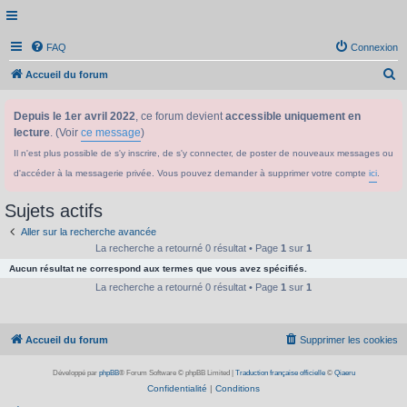
FAQ
Connexion
R
Accueil du forum
e
Depuis le 1er avril 2022
, ce forum devient
accessible uniquement en
c
lecture
. (Voir
ce message
)
h
Il n'est plus possible de s'y inscrire, de s'y connecter, de poster de nouveaux messages ou
e
d'accéder à la messagerie privée. Vous pouvez demander à supprimer votre compte
ici
.
r
c
Sujets actifs
h
Aller sur la recherche avancée
e
La recherche a retourné 0 résultat • Page
1
sur
1
Aucun résultat ne correspond aux termes que vous avez spécifiés.
r
La recherche a retourné 0 résultat • Page
1
sur
1
Accueil du forum
Supprimer les cookies
Développé par
phpBB
® Forum Software © phpBB Limited
|
Traduction française officielle
©
Qiaeru
Confidentialité
|
Conditions