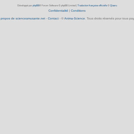
Développé par
phpBB
® Forum Software © phpBB Limited
|
Traduction française officielle
©
Qiaeru
Confidentialité
|
Conditions
 propos de scienceamusante.net
-
Contact
- ©
Anima-Science
. Tous droits réservés pour tous pay