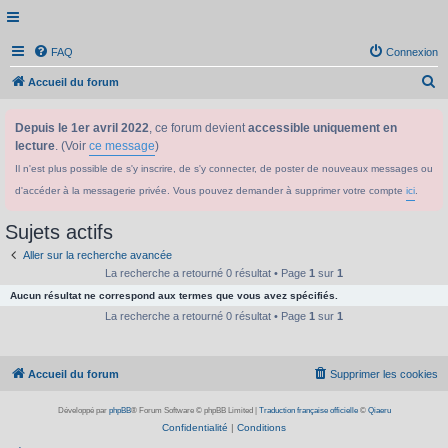
FAQ
Connexion
R
Accueil du forum
e
Depuis le 1er avril 2022
, ce forum devient
accessible uniquement en
c
lecture
. (Voir
ce message
)
h
Il n'est plus possible de s'y inscrire, de s'y connecter, de poster de nouveaux messages ou
e
d'accéder à la messagerie privée. Vous pouvez demander à supprimer votre compte
ici
.
r
c
Sujets actifs
h
Aller sur la recherche avancée
e
La recherche a retourné 0 résultat • Page
1
sur
1
Aucun résultat ne correspond aux termes que vous avez spécifiés.
r
La recherche a retourné 0 résultat • Page
1
sur
1
Accueil du forum
Supprimer les cookies
Développé par
phpBB
® Forum Software © phpBB Limited
|
Traduction française officielle
©
Qiaeru
Confidentialité
|
Conditions