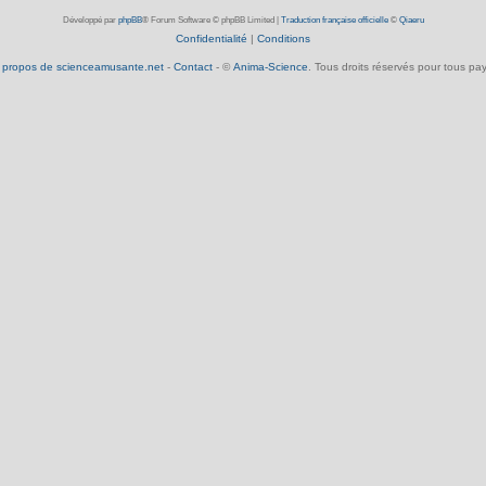
Développé par
phpBB
® Forum Software © phpBB Limited
|
Traduction française officielle
©
Qiaeru
Confidentialité
|
Conditions
 propos de scienceamusante.net
-
Contact
- ©
Anima-Science
. Tous droits réservés pour tous pay