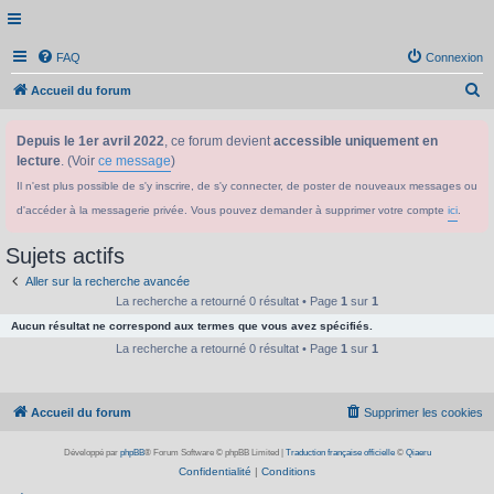
FAQ
Connexion
R
Accueil du forum
e
Depuis le 1er avril 2022
, ce forum devient
accessible uniquement en
c
lecture
. (Voir
ce message
)
h
Il n'est plus possible de s'y inscrire, de s'y connecter, de poster de nouveaux messages ou
e
d'accéder à la messagerie privée. Vous pouvez demander à supprimer votre compte
ici
.
r
c
Sujets actifs
h
Aller sur la recherche avancée
e
La recherche a retourné 0 résultat • Page
1
sur
1
Aucun résultat ne correspond aux termes que vous avez spécifiés.
r
La recherche a retourné 0 résultat • Page
1
sur
1
Accueil du forum
Supprimer les cookies
Développé par
phpBB
® Forum Software © phpBB Limited
|
Traduction française officielle
©
Qiaeru
Confidentialité
|
Conditions