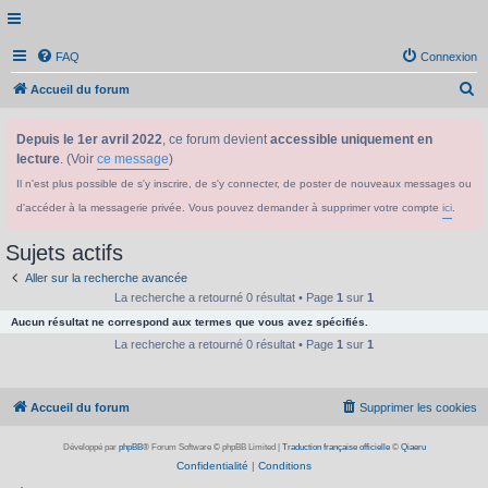
FAQ
Connexion
R
Accueil du forum
e
Depuis le 1er avril 2022
, ce forum devient
accessible uniquement en
c
lecture
. (Voir
ce message
)
h
Il n'est plus possible de s'y inscrire, de s'y connecter, de poster de nouveaux messages ou
e
d'accéder à la messagerie privée. Vous pouvez demander à supprimer votre compte
ici
.
r
c
Sujets actifs
h
Aller sur la recherche avancée
e
La recherche a retourné 0 résultat • Page
1
sur
1
Aucun résultat ne correspond aux termes que vous avez spécifiés.
r
La recherche a retourné 0 résultat • Page
1
sur
1
Accueil du forum
Supprimer les cookies
Développé par
phpBB
® Forum Software © phpBB Limited
|
Traduction française officielle
©
Qiaeru
Confidentialité
|
Conditions