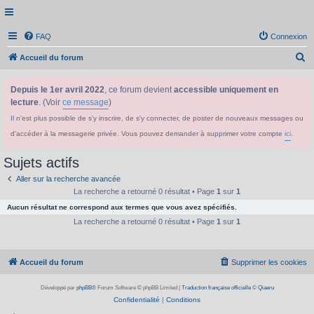
FAQ
Connexion
R
Accueil du forum
e
Depuis le 1er avril 2022
, ce forum devient
accessible uniquement en
c
lecture
. (Voir
ce message
)
h
Il n'est plus possible de s'y inscrire, de s'y connecter, de poster de nouveaux messages ou
e
d'accéder à la messagerie privée. Vous pouvez demander à supprimer votre compte
ici
.
r
c
Sujets actifs
h
Aller sur la recherche avancée
e
La recherche a retourné 0 résultat • Page
1
sur
1
Aucun résultat ne correspond aux termes que vous avez spécifiés.
r
La recherche a retourné 0 résultat • Page
1
sur
1
Accueil du forum
Supprimer les cookies
Développé par
phpBB
® Forum Software © phpBB Limited
|
Traduction française officielle
©
Qiaeru
Confidentialité
|
Conditions