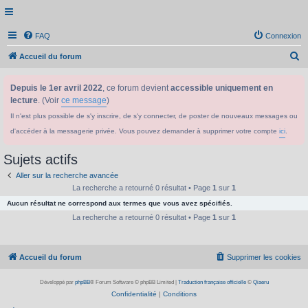
FAQ
Connexion
R
Accueil du forum
e
Depuis le 1er avril 2022
, ce forum devient
accessible uniquement en
c
lecture
. (Voir
ce message
)
h
Il n'est plus possible de s'y inscrire, de s'y connecter, de poster de nouveaux messages ou
e
d'accéder à la messagerie privée. Vous pouvez demander à supprimer votre compte
ici
.
r
c
Sujets actifs
h
Aller sur la recherche avancée
e
La recherche a retourné 0 résultat • Page
1
sur
1
Aucun résultat ne correspond aux termes que vous avez spécifiés.
r
La recherche a retourné 0 résultat • Page
1
sur
1
Accueil du forum
Supprimer les cookies
Développé par
phpBB
® Forum Software © phpBB Limited
|
Traduction française officielle
©
Qiaeru
Confidentialité
|
Conditions