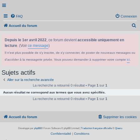
FAQ
Connexion
R
Accueil du forum
e
Depuis le 1er avril 2022
, ce forum devient
accessible uniquement en
c
lecture
. (Voir
ce message
)
h
Il n'est plus possible de s'y inscrire, de s'y connecter, de poster de nouveaux messages ou
e
d'accéder à la messagerie privée. Vous pouvez demander à supprimer votre compte
ici
.
r
c
Sujets actifs
h
Aller sur la recherche avancée
e
La recherche a retourné 0 résultat • Page
1
sur
1
Aucun résultat ne correspond aux termes que vous avez spécifiés.
r
La recherche a retourné 0 résultat • Page
1
sur
1
Accueil du forum
Supprimer les cookies
Développé par
phpBB
® Forum Software © phpBB Limited
|
Traduction française officielle
©
Qiaeru
Confidentialité
|
Conditions