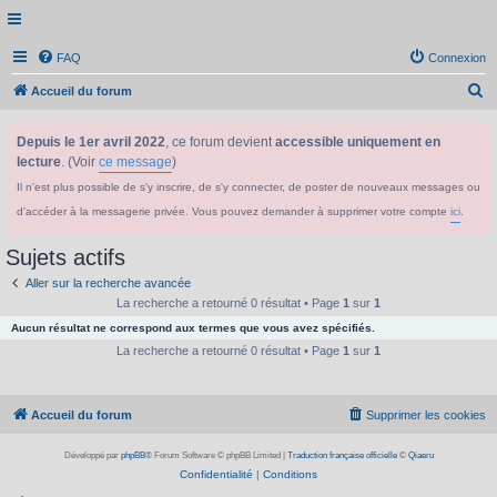
FAQ
Connexion
R
Accueil du forum
e
Depuis le 1er avril 2022
, ce forum devient
accessible uniquement en
c
lecture
. (Voir
ce message
)
h
Il n'est plus possible de s'y inscrire, de s'y connecter, de poster de nouveaux messages ou
e
d'accéder à la messagerie privée. Vous pouvez demander à supprimer votre compte
ici
.
r
c
Sujets actifs
h
Aller sur la recherche avancée
e
La recherche a retourné 0 résultat • Page
1
sur
1
Aucun résultat ne correspond aux termes que vous avez spécifiés.
r
La recherche a retourné 0 résultat • Page
1
sur
1
Accueil du forum
Supprimer les cookies
Développé par
phpBB
® Forum Software © phpBB Limited
|
Traduction française officielle
©
Qiaeru
Confidentialité
|
Conditions