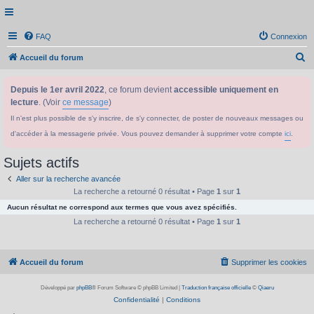
FAQ
Connexion
R
Accueil du forum
e
Depuis le 1er avril 2022
, ce forum devient
accessible uniquement en
c
lecture
. (Voir
ce message
)
h
Il n'est plus possible de s'y inscrire, de s'y connecter, de poster de nouveaux messages ou
e
d'accéder à la messagerie privée. Vous pouvez demander à supprimer votre compte
ici
.
r
c
Sujets actifs
h
Aller sur la recherche avancée
e
La recherche a retourné 0 résultat • Page
1
sur
1
Aucun résultat ne correspond aux termes que vous avez spécifiés.
r
La recherche a retourné 0 résultat • Page
1
sur
1
Accueil du forum
Supprimer les cookies
Développé par
phpBB
® Forum Software © phpBB Limited
|
Traduction française officielle
©
Qiaeru
Confidentialité
|
Conditions