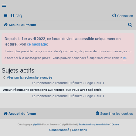
FAQ
Connexion
R
Accueil du forum
e
Depuis le 1er avril 2022
, ce forum devient
accessible uniquement en
c
lecture
. (Voir
ce message
)
h
Il n'est plus possible de s'y inscrire, de s'y connecter, de poster de nouveaux messages ou
e
d'accéder à la messagerie privée. Vous pouvez demander à supprimer votre compte
ici
.
r
c
Sujets actifs
h
Aller sur la recherche avancée
e
La recherche a retourné 0 résultat • Page
1
sur
1
Aucun résultat ne correspond aux termes que vous avez spécifiés.
r
La recherche a retourné 0 résultat • Page
1
sur
1
Accueil du forum
Supprimer les cookies
Développé par
phpBB
® Forum Software © phpBB Limited
|
Traduction française officielle
©
Qiaeru
Confidentialité
|
Conditions