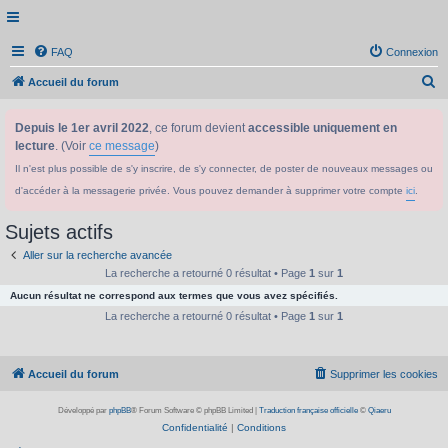
FAQ
Connexion
R
Accueil du forum
e
Depuis le 1er avril 2022
, ce forum devient
accessible uniquement en
c
lecture
. (Voir
ce message
)
h
Il n'est plus possible de s'y inscrire, de s'y connecter, de poster de nouveaux messages ou
e
d'accéder à la messagerie privée. Vous pouvez demander à supprimer votre compte
ici
.
r
c
Sujets actifs
h
Aller sur la recherche avancée
e
La recherche a retourné 0 résultat • Page
1
sur
1
Aucun résultat ne correspond aux termes que vous avez spécifiés.
r
La recherche a retourné 0 résultat • Page
1
sur
1
Accueil du forum
Supprimer les cookies
Développé par
phpBB
® Forum Software © phpBB Limited
|
Traduction française officielle
©
Qiaeru
Confidentialité
|
Conditions