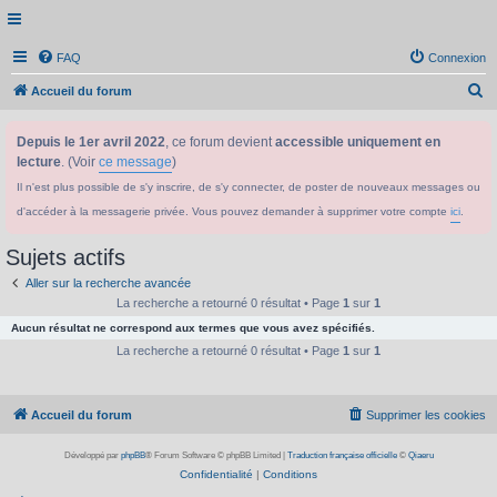
FAQ
Connexion
R
Accueil du forum
e
Depuis le 1er avril 2022
, ce forum devient
accessible uniquement en
c
lecture
. (Voir
ce message
)
h
Il n'est plus possible de s'y inscrire, de s'y connecter, de poster de nouveaux messages ou
e
d'accéder à la messagerie privée. Vous pouvez demander à supprimer votre compte
ici
.
r
c
Sujets actifs
h
Aller sur la recherche avancée
e
La recherche a retourné 0 résultat • Page
1
sur
1
Aucun résultat ne correspond aux termes que vous avez spécifiés.
r
La recherche a retourné 0 résultat • Page
1
sur
1
Accueil du forum
Supprimer les cookies
Développé par
phpBB
® Forum Software © phpBB Limited
|
Traduction française officielle
©
Qiaeru
Confidentialité
|
Conditions