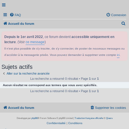
FAQ
Connexion
R
Accueil du forum
e
Depuis le 1er avril 2022
, ce forum devient
accessible uniquement en
c
lecture
. (Voir
ce message
)
h
Il n'est plus possible de s'y inscrire, de s'y connecter, de poster de nouveaux messages ou
e
d'accéder à la messagerie privée. Vous pouvez demander à supprimer votre compte
ici
.
r
c
Sujets actifs
h
Aller sur la recherche avancée
e
La recherche a retourné 0 résultat • Page
1
sur
1
Aucun résultat ne correspond aux termes que vous avez spécifiés.
r
La recherche a retourné 0 résultat • Page
1
sur
1
Accueil du forum
Supprimer les cookies
Développé par
phpBB
® Forum Software © phpBB Limited
|
Traduction française officielle
©
Qiaeru
Confidentialité
|
Conditions