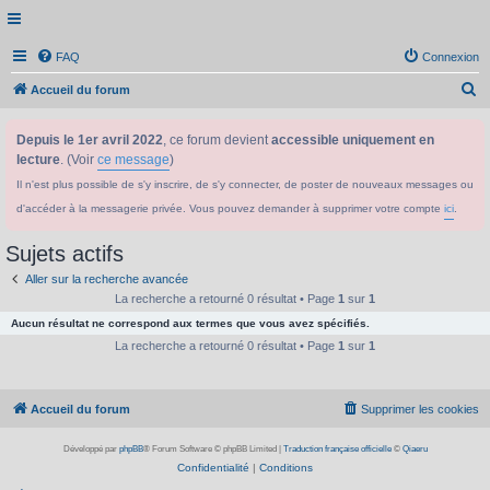
FAQ
Connexion
R
Accueil du forum
e
Depuis le 1er avril 2022
, ce forum devient
accessible uniquement en
c
lecture
. (Voir
ce message
)
h
Il n'est plus possible de s'y inscrire, de s'y connecter, de poster de nouveaux messages ou
e
d'accéder à la messagerie privée. Vous pouvez demander à supprimer votre compte
ici
.
r
c
Sujets actifs
h
Aller sur la recherche avancée
e
La recherche a retourné 0 résultat • Page
1
sur
1
Aucun résultat ne correspond aux termes que vous avez spécifiés.
r
La recherche a retourné 0 résultat • Page
1
sur
1
Accueil du forum
Supprimer les cookies
Développé par
phpBB
® Forum Software © phpBB Limited
|
Traduction française officielle
©
Qiaeru
Confidentialité
|
Conditions