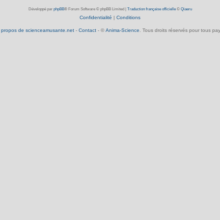
Développé par
phpBB
® Forum Software © phpBB Limited
|
Traduction française officielle
©
Qiaeru
Confidentialité
|
Conditions
 propos de scienceamusante.net
-
Contact
- ©
Anima-Science
. Tous droits réservés pour tous pay