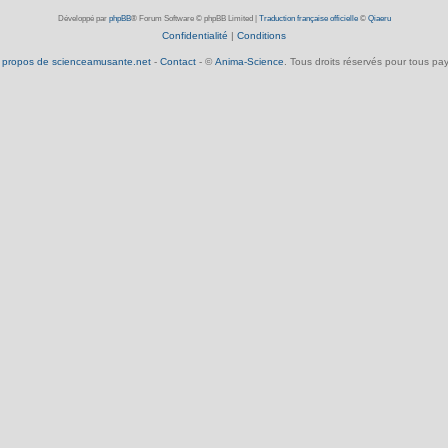
Développé par
phpBB
® Forum Software © phpBB Limited
|
Traduction française officielle
©
Qiaeru
Confidentialité
|
Conditions
 propos de scienceamusante.net
-
Contact
- ©
Anima-Science
. Tous droits réservés pour tous pay