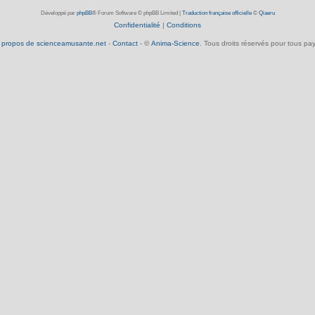
Développé par
phpBB
® Forum Software © phpBB Limited
|
Traduction française officielle
©
Qiaeru
Confidentialité
|
Conditions
 propos de scienceamusante.net
-
Contact
- ©
Anima-Science
. Tous droits réservés pour tous pay