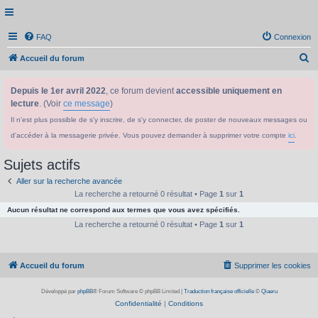
FAQ
Connexion
R
Accueil du forum
e
Depuis le 1er avril 2022
, ce forum devient
accessible uniquement en
c
lecture
. (Voir
ce message
)
h
Il n'est plus possible de s'y inscrire, de s'y connecter, de poster de nouveaux messages ou
e
d'accéder à la messagerie privée. Vous pouvez demander à supprimer votre compte
ici
.
r
c
Sujets actifs
h
Aller sur la recherche avancée
e
La recherche a retourné 0 résultat • Page
1
sur
1
Aucun résultat ne correspond aux termes que vous avez spécifiés.
r
La recherche a retourné 0 résultat • Page
1
sur
1
Accueil du forum
Supprimer les cookies
Développé par
phpBB
® Forum Software © phpBB Limited
|
Traduction française officielle
©
Qiaeru
Confidentialité
|
Conditions