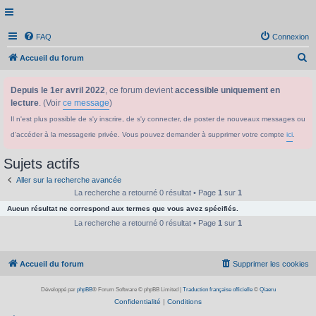
FAQ
Connexion
R
Accueil du forum
e
Depuis le 1er avril 2022
, ce forum devient
accessible uniquement en
c
lecture
. (Voir
ce message
)
h
Il n'est plus possible de s'y inscrire, de s'y connecter, de poster de nouveaux messages ou
e
d'accéder à la messagerie privée. Vous pouvez demander à supprimer votre compte
ici
.
r
c
Sujets actifs
h
Aller sur la recherche avancée
e
La recherche a retourné 0 résultat • Page
1
sur
1
Aucun résultat ne correspond aux termes que vous avez spécifiés.
r
La recherche a retourné 0 résultat • Page
1
sur
1
Accueil du forum
Supprimer les cookies
Développé par
phpBB
® Forum Software © phpBB Limited
|
Traduction française officielle
©
Qiaeru
Confidentialité
|
Conditions