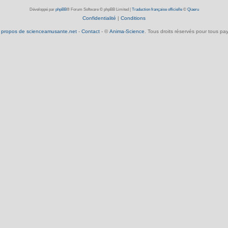
Développé par
phpBB
® Forum Software © phpBB Limited
|
Traduction française officielle
©
Qiaeru
Confidentialité
|
Conditions
 propos de scienceamusante.net
-
Contact
- ©
Anima-Science
. Tous droits réservés pour tous pay