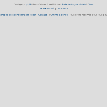
Développé par
phpBB
® Forum Software © phpBB Limited
|
Traduction française officielle
©
Qiaeru
Confidentialité
|
Conditions
 propos de scienceamusante.net
-
Contact
- ©
Anima-Science
. Tous droits réservés pour tous pay