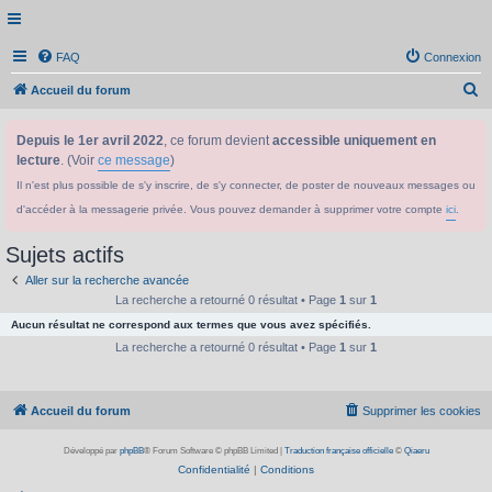
FAQ
Connexion
R
Accueil du forum
e
Depuis le 1er avril 2022
, ce forum devient
accessible uniquement en
c
lecture
. (Voir
ce message
)
h
Il n'est plus possible de s'y inscrire, de s'y connecter, de poster de nouveaux messages ou
e
d'accéder à la messagerie privée. Vous pouvez demander à supprimer votre compte
ici
.
r
c
Sujets actifs
h
Aller sur la recherche avancée
e
La recherche a retourné 0 résultat • Page
1
sur
1
Aucun résultat ne correspond aux termes que vous avez spécifiés.
r
La recherche a retourné 0 résultat • Page
1
sur
1
Accueil du forum
Supprimer les cookies
Développé par
phpBB
® Forum Software © phpBB Limited
|
Traduction française officielle
©
Qiaeru
Confidentialité
|
Conditions