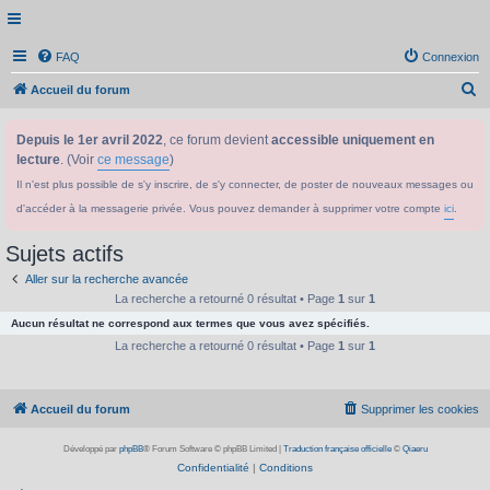
FAQ
Connexion
R
Accueil du forum
e
Depuis le 1er avril 2022
, ce forum devient
accessible uniquement en
c
lecture
. (Voir
ce message
)
h
Il n'est plus possible de s'y inscrire, de s'y connecter, de poster de nouveaux messages ou
e
d'accéder à la messagerie privée. Vous pouvez demander à supprimer votre compte
ici
.
r
c
Sujets actifs
h
Aller sur la recherche avancée
e
La recherche a retourné 0 résultat • Page
1
sur
1
Aucun résultat ne correspond aux termes que vous avez spécifiés.
r
La recherche a retourné 0 résultat • Page
1
sur
1
Accueil du forum
Supprimer les cookies
Développé par
phpBB
® Forum Software © phpBB Limited
|
Traduction française officielle
©
Qiaeru
Confidentialité
|
Conditions