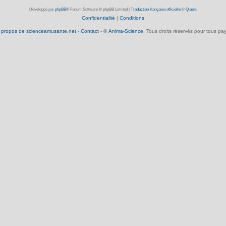
Développé par
phpBB
® Forum Software © phpBB Limited
|
Traduction française officielle
©
Qiaeru
Confidentialité
|
Conditions
 propos de scienceamusante.net
-
Contact
- ©
Anima-Science
. Tous droits réservés pour tous pay