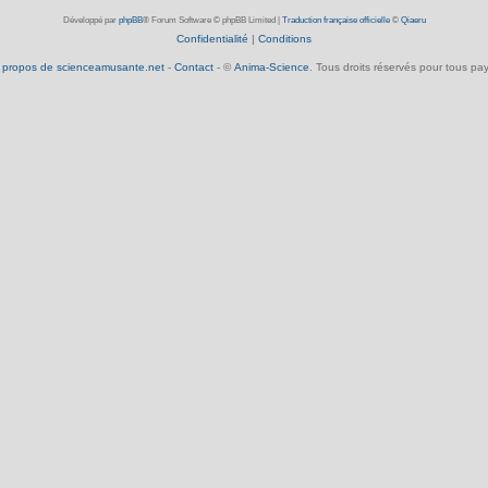
Développé par
phpBB
® Forum Software © phpBB Limited
|
Traduction française officielle
©
Qiaeru
Confidentialité
|
Conditions
 propos de scienceamusante.net
-
Contact
- ©
Anima-Science
. Tous droits réservés pour tous pay