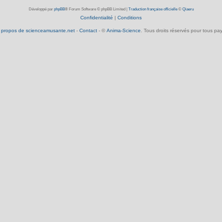
Développé par
phpBB
® Forum Software © phpBB Limited
|
Traduction française officielle
©
Qiaeru
Confidentialité
|
Conditions
 propos de scienceamusante.net
-
Contact
- ©
Anima-Science
. Tous droits réservés pour tous pay